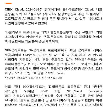
ㅡ
[NHN Cloud, 2024-01-05]
엔에이치엔 클라우드(NHN Cloud, 대표
김동훈, 이하 NHN클라우드)가 과학기술정보통신부 주관 ‘K-클라우드
프로젝트’의 AI 반도체 팜 최대 구축 및 최다 서비스 실증 수행사로서
사업이 순항하고 있다고 밝혔다.
‘K-클라우드 프로젝트’는 과학기술정보통신부가 국산 AI반도체 기반
초고속·저전력 데이터센터 구축/운영으로 클라우드 경쟁력을 높이기
위해 진행하는 기술 분야 중점 계획이다.
NHN클라우드는 ‘K-클라우드 프로젝트’에서 핵심 클라우드 서비스
제공사(이하 CSP)로서 AI 반도체 팜 구축 및 실증 사업, AI 반도체
시험검증 환경조성 사업 등을 주도하고 있다. NHN클라우드는 총
40
페타플롭스(이하 PF)
규모로 이뤄지는 ‘K-클라우드 프로젝트’ 전체 AI
반도체 팜 사업에서 절반 이상의 규모이자 참여 CSP 중 최대량인 22PF
이상 규모*의 AI 반도체 팜을 구축하고 있다.
* 판교 데이터센터, 광주 국가AI 데이터센터 구축량 합산 규모
이를 위해 NHN클라우드는 ‘K-클라우드 프로젝트’ 전개 첫해인
2023년에 ‘사피온 x220’ 기반 NPU(Neural Processing
Unit, 신경망처리장치**) 인프라를 추가 구축했고, 교통 관제 분야
AI 서비스 ‘교차로 영상 분석 및 관제 서비스’의 실증을 시행했다. 이를
바탕으로 인프라와 서비스 안정화에 대한 기틀을 마련하고 성능을