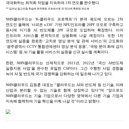
극대화하는 최적화 작업을 지속하며 1차 연도를 완수했다.
** 딥러닝 알고리즘 학습에 최적화된 프로세서로 AI 연산에 특화된 반도체
NHN클라우드는 ‘K-클라우드 프로젝트’가 본격 궤도에 오르는 2차
연도인 올해에 ‘사피온 x330’ 기반 NPU인프라를 20PF 규모로 구축하고
동시에 이기종 AI 반도체를 2PF 규모로 도입하며 확장한다. 이어
인프라와 서비스를 본격적으로 상용화해 나갈 예정이다. 또한 1차
연도에 실증을 완료한 ‘교차로 영상 분석 및 관제 서비스’의 고도화와
‘광주광역시 CCTV 통합관제센터 영상 분석 응용’, ‘국방 분야 화재 감지
시스템’ 등 AI 기술 활용 서비스의 실증을 신규 실시할 계획이다.
한편, NHN클라우드는 선제적으로 2021년, 2022년 ‘국산 AI반도체
실증지원 사업’을 완수한 유일한 CSP이다. 그간 수행한 사업 경험을
녹여 AI 및 반도체 국가 경쟁력을 강화하는 데 일조해 나가고 있다.
NHN클라우드 김동훈 대표는 “클라우드는 AI와 반도체 등 신기술, 미래
산업과 분리할 수 없는 기술로 함께 성장하고 있다”며 “앞으로도
NHN클라우드는 기술 기업으로서 다양한 영역에서 다른 기술 기업과
지속해 협력하며 기술 혁신을 이뤄 나갈 것”이라고 밝혔다.