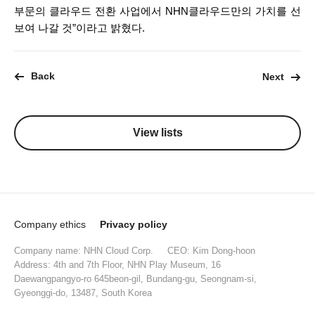
부문의 클라우드 전환 사업에서 NHN클라우드만의 가치를 선
보여 나갈 것”이라고 밝혔다.
Back
Next
View lists
Company ethics
Privacy policy
Company name: NHN Cloud Corp.
CEO: Kim Dong-hoon
Address: 4th and 7th Floor, NHN Play Museum, 16
Daewangpangyo-ro 645beon-gil, Bundang-gu, Seongnam-si,
Gyeonggi-do, 13487, South Korea